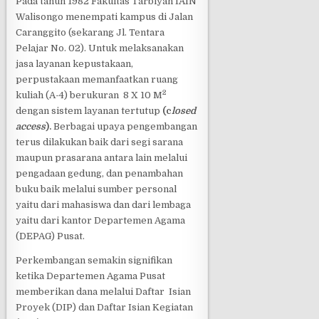
Pada tahun 1982 Fakultas Tarbiyah IAIN
Walisongo menempati kampus di Jalan
Caranggito (sekarang Jl. Tentara
Pelajar No. 02). Untuk melaksanakan
jasa layanan kepustakaan,
perpustakaan memanfaatkan ruang
2
kuliah (A-4) berukuran 8 X 10 M
dengan sistem layanan tertutup
(c
losed
access
).
Berbagai upaya pengembangan
terus dilakukan baik dari segi sarana
maupun prasarana antara lain melalui
pengadaan gedung, dan penambahan
buku baik melalui sumber personal
yaitu dari mahasiswa dan dari lembaga
yaitu dari kantor Departemen Agama
(DEPAG) Pusat.
Perkembangan semakin signifikan
ketika Departemen Agama Pusat
memberikan dana melalui Daftar Isian
Proyek (DIP) dan Daftar Isian Kegiatan