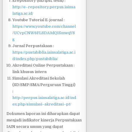
Erepository (skripsi, tesis) :
http://e
–
repository.perpus.iain
sa
latiga.ac.id/
Youtube
Tutorial E-journal :
https://www.youtube.com/channel
/UCvpCNW6FL8DA3dQISmwqY8
g
J
urnal Perpustakaan :
https://pustabiblia.iainsalatiga.ac.i
d/index.php/pustabiblia/
Akreditasi Online Perpustakaan :
link khusus intern
Simulasi Akreditasi Sekolah
(SD/SMP/SMA/Perguruan Tinggi)
:
http://perpus.iainsalatiga.ac.id/ind
ex.php/simulasi
–
akreditasi
–
pt/
Dokumen laporan ini diharapkan dapat
menjadi indikator kinerja Perpustakaan
IAIN secara
umum yang dapat