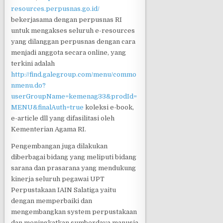
resources.perpusnas.go.id/
bekerjasama dengan perpusnas RI
untuk mengakses seluruh e-resources
yang dilanggan perpusnas dengan cara
menjadi anggota secara online, yang
terkini adalah
http://find.galegroup.com/menu/commo
nmenu.do?
userGroupName=kemenag33&prodId=
MENU&finalAuth=true
koleksi e-book,
e-article dll yang difasilitasi oleh
Kementerian Agama RI.
Pengembangan juga dilakukan
diberbagai bidang yang meliputi bidang
sarana dan prasarana yang mendukung
kinerja seluruh pegawai UPT
Perpustakaan IAIN Salatiga yaitu
dengan memperbaiki dan
mengembangkan system perpustakaan
dan meningkatkan sumberdaya manusia