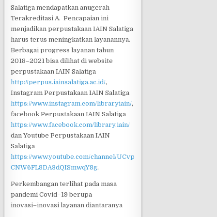
Salatiga mendapatkan anugerah
Terakreditasi A.
Pencapaian ini
menjadikan perpustakaan IAIN Salatiga
harus terus mening
katkan layanannya.
Berbagai progress layanan
tahun
2018
–
2021
bisa dilihat di website
perpustakaan IAIN Salatiga
http://perpus.iainsalatiga.ac.id/
,
Instagram
Perpustakaan
IAIN
Salatiga
https://www.instagram.com/libraryiain/
,
facebook
Perpustakaan
IAIN
Salatiga
https://www.facebook.com/library.iain/
dan
Youtube
Perpustakaan
IAIN
Salatiga
https://www.youtube.com/channel/UCvp
CNW6FL8DA3dQISmwqY8g
.
Perkembangan terlihat pada masa
pandemi Covid
–
19 berupa
inovasi
–
inovasi layanan
diantaranya