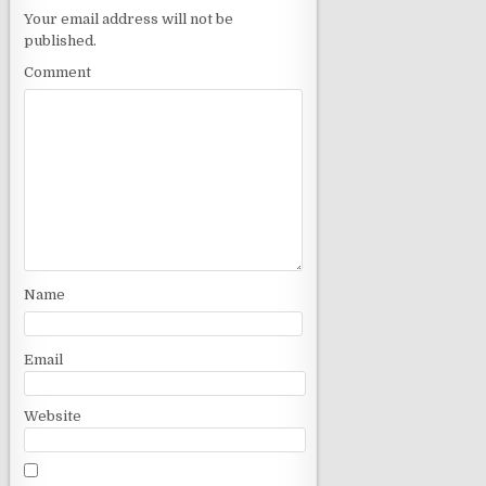
v
Your email address will not be
published.
i
g
Comment
a
t
i
o
n
Name
Email
Website