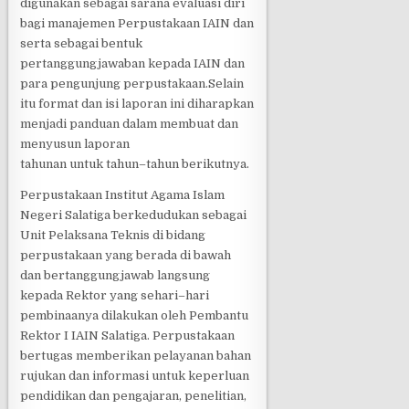
dig
unakan sebagai sarana evaluasi diri
bagi manajemen Perpustakaan IAIN dan
serta sebagai bentuk
pertanggungjawaban kepada IAIN dan
para pengunjung perpustakaan.Selain
itu format dan isi laporan ini diharapkan
menjadi
panduan dalam membuat dan
menyusun lapor
an
tahunan untuk tahun
–
tahun berikutnya.
Perpustakaan Institut Agama Islam
Negeri Salatiga berkedudukan sebagai
Unit Pelaksana
Teknis di bidang
perpustakaan yang berada di bawah
dan bertanggungjawab langsung
kepada
Rektor yang sehari
–
hari
pembinaanya dilak
ukan oleh Pembantu
Rektor I IAIN Salatiga
. Perpustakaan
bertugas
memberikan
pelayanan
bahan
rujukan
dan
informasi
untuk
keperluan
pendidikan dan pengajaran, penelitian,