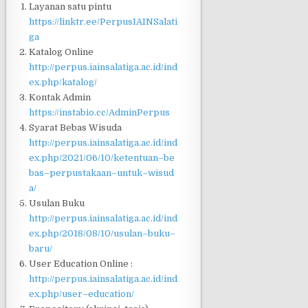
Layanan satu pintu
https://linktr.ee/PerpusIAINSalati
ga
Katalog Online
http://perpus.iainsalatiga.ac.id/ind
ex.php/katalog/
Kontak Admin
https://instabio.cc/AdminPerpus
Syarat Bebas Wisuda
http://perpus.iainsalatiga.ac.id/ind
ex.php/2021/06/
10/ketentuan
–
be
bas
–
perpustakaan
–
untuk
–
wisud
a/
Usulan Buku
http://perpus.iainsalatiga.ac.id/ind
ex.php/2018/08/10/usulan
–
buku
–
baru/
User Education Online :
http://perpus.iainsalatiga.ac.id/ind
ex.php/user
–
education/