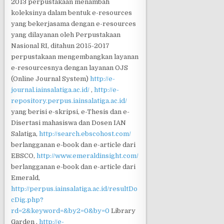
2013 perpustakaan menambah
koleksinya dalam bentuk e-resources
yang bekerjasama dengan e-resources
yang dilayanan oleh Perpustakaan
Nasional RI, ditahun 2015-2017
perpustakaan mengembangkan layanan
e-resourcesnya dengan layanan OJS
(Online Journal System)
http://e-
journal.iainsalatiga.ac.id/
,
http://e-
repository.perpus.iainsalatiga.ac.id/
yang berisi e-skripsi, e-Thesis dan e-
Disertasi mahasiswa dan Dosen IAN
Salatiga,
http://search.ebscohost.com/
berlangganan e-book dan e-article dari
EBSCO,
http://www.emeraldinsight.com/
berlangganan e-book dan e-article dari
Emerald,
http://perpus.iainsalatiga.ac.id/resultDo
cDig.php?
rd=2&keyword=&by2=0&by=0
Library
Garden ,
http://e-