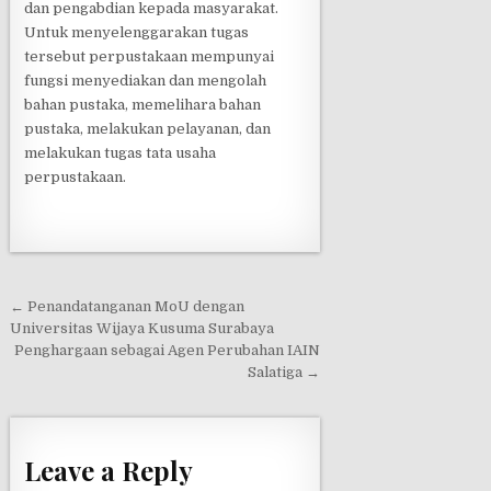
dan
pengabdian kepada masyarakat.
Untuk
menyelenggarakan tugas
tersebut perpustakaan mem
punyai
fungsi menyediakan dan mengolah
bahan pustaka, memelihara bahan
pustaka, melakukan pelayanan, dan
melakukan tugas tata usaha
perpustakaan.
← Penandatanganan MoU dengan
P
Universitas Wijaya Kusuma Surabaya
o
Penghargaan sebagai Agen Perubahan IAIN
Salatiga →
s
t
n
Leave a Reply
a