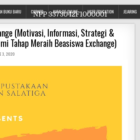
N BUKU BARU
CORNER
KATALOG ONLINE
USER EDUCATION
JEJARING
NPP 3373042F1000001
nge (Motivasi, Informasi, Strategi &
mi Tahap Meraih Beasiswa Exchange)
E 3, 2020