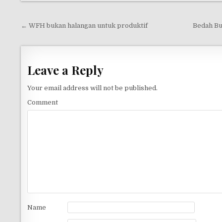
← WFH bukan halangan untuk produktif
Bedah Bu
P
o
s
Leave a Reply
t
n
Your email address will not be published.
a
Comment
v
i
g
a
t
i
o
Name
n