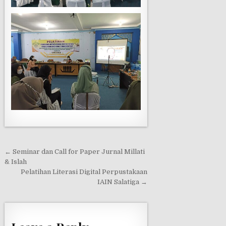
← Seminar dan Call for Paper Jurnal Millati
P
& Islah
o
Pelatihan Literasi Digital Perpustakaan
IAIN Salatiga →
s
t
n