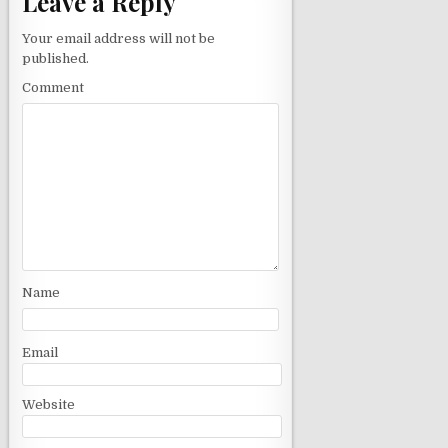
Leave a Reply
a
v
Your email address will not be
published.
i
g
Comment
a
t
i
o
n
Name
Email
Website